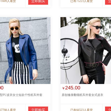
71609人看货
立即购买
已有75223人看货
00
245.00
￥
型PU皮衣女士短款个性机车外套
原创修身翻领机车外套女式皮衣
67798人看货
立即购买
已有66523人看货