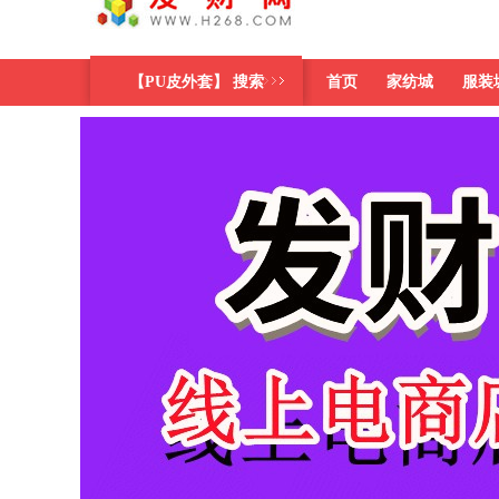
【PU皮外套】 搜索
首页
家纺城
服装