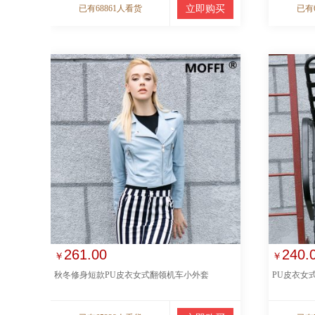
已有68861人看货
立即购买
已有
261.00
240.
￥
￥
秋冬修身短款PU皮衣女式翻领机车小外套
PU皮衣女