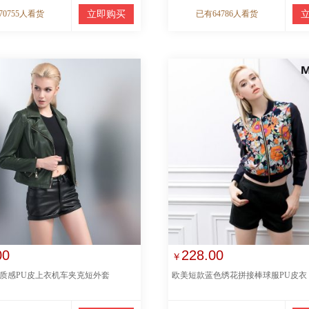
70755人看货
立即购买
已有64786人看货
00
228.00
￥
质感PU皮上衣机车夹克短外套
欧美短款蓝色绣花拼接棒球服PU皮衣