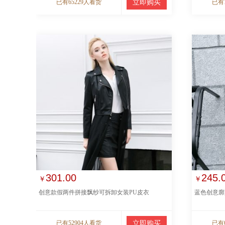
已有65229人看货
立即购买
已有
301.00
245.
￥
￥
创意款假两件拼接飘纱可拆卸女装PU皮衣
蓝色创意廓
已有52904人看货
立即购买
已有