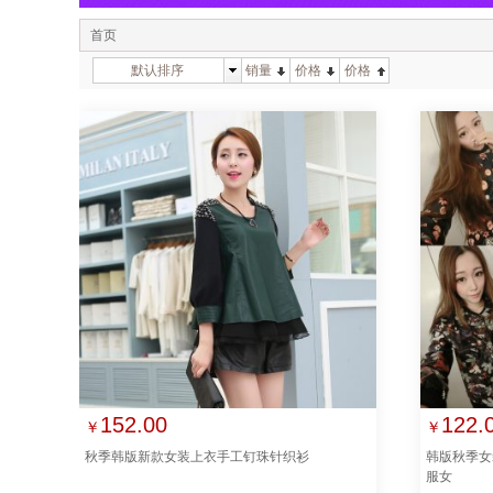
首页
默认排序
销量
价格
价格
152.00
122.
￥
￥
秋季韩版新款女装上衣手工钉珠针织衫
韩版秋季女
服女