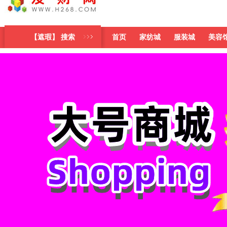
【遮瑕】 搜索
首页
家纺城
服装城
美容