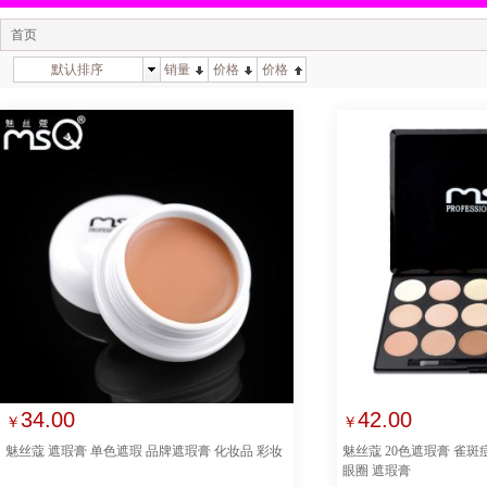
首页
默认排序
销量
价格
价格
34.00
42.00
￥
￥
魅丝蔻 遮瑕膏 单色遮瑕 品牌遮瑕膏 化妆品 彩妆
魅丝蔻 20色遮瑕膏 雀斑
眼圈 遮瑕膏