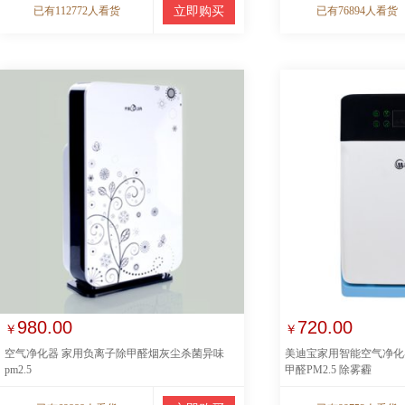
已有112772人看货
立即购买
已有76894人看货
980.00
720.00
￥
￥
空气净化器 家用负离子除甲醛烟灰尘杀菌异味
美迪宝家用智能空气净化
pm2.5
甲醛PM2.5 除雾霾