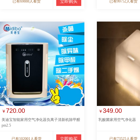
已有69888人看货
立即购买
已有99752人看货
720.00
349.00
￥
￥
美迪宝智能家用空气净化器负离子清新机除甲醛
乳酸菌家用空气净化器
pm2.5
已有102001人看货
立即购买
已有73525人看货