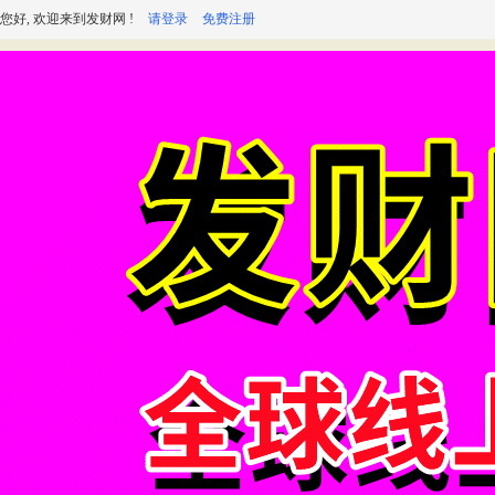
您好, 欢迎来到发财网 !
请登录
免费注册