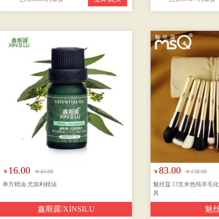
16.00
83.00
￥
￥43.00
￥
￥138.00
单方精油 尤加利精油
魅丝蔻 13支米色纯羊毛化
具
鑫斯露/XINSILU
魅