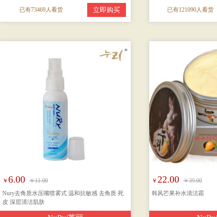
已有73469人看货
立即购买
已有121090人看货
6.00
22.00
￥
￥11.00
￥
￥39.00
Nury去角质水压嘴喷雾式 温和抗敏感 去角质 死
韩风芒果补水清洁霜
皮 深层清洁肌肤