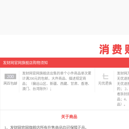
发财网官网旗舰店购物须知
发财网官网旗舰店出售的单个小件商品单次累
发财网
计满200元的包邮，大件商品、描述规定商
无优退
品；（偏远山区、新疆、西藏、甘肃、香港、
无优退
澳门、台湾除外）；
的； 
者拆封
品；4
品）。
关于商品
1、发财网官网旗舰店所有在售商品均可保障正品。