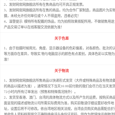
2、发财网官网旗舰店所有在售商品均可开具正规发票。
3、发财网官网旗舰店所有在售的商品，均为合作厂家制造，商品图片为实
摄，未经允许任何单位或个人不得盗用，违者必究！
4、温謦提示: 模特所有配戴的饰品，均为拍照效果搭配所用，不做销售用途
产品交易订单以在线客服交流依据为准！
关于色差
1、由于拍摄时候用光、角度、显示器设备的色彩偏差，对各颜色、批次的
等方面存在差异，导致实 物与电脑显示的颜色有点差别，具体色彩以实物为
准！
关于物流
1、发财网官网旗舰店所售商品以快递形式发货（大件或特殊商品及有物流
的商品以描述为准），通常情况下当天16:00前付款的我们会尽力在当天发
72小时内所有订单发出（预售和特殊情况除外）。
2、发货至香港、澳门、台湾的具体物流方式以及所产生的运费，按购买商
面呈现的描述或物流公司所需实际费用为准，购买前敬请仔细设置好收件地
址，设置后将不可修改。依台湾地区相关法规，台湾会员购买商品需配合於
单收件人资料档案提交正确联络电话与身份证号码，供作为跨境快运商物流