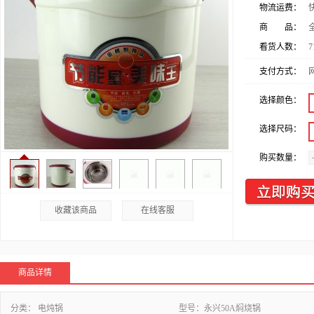
物流运费：
商 品：
看货人数：
7
支付方式：
选择颜色：
选择尺码：
购买数量：
收藏该商品
在线客服
商品详情
分类：
电炖锅
型号：
永兴50A焖烧锅