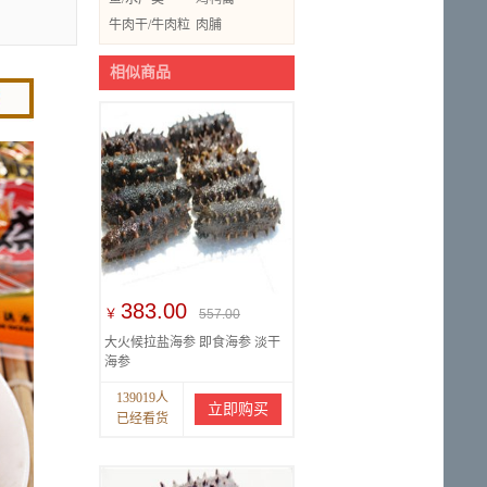
牛肉干/牛肉粒
肉脯
相似商品
383.00
￥
557.00
大火候拉盐海参 即食海参 淡干
海参
139019人
立即购买
已经看货