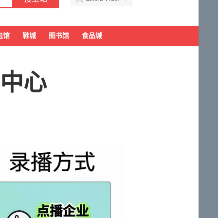
包馆
鞋城
图书馆
食品城
销中心