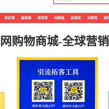
家纺城
服装城
美容馆
电器城
家装馆
母婴馆
箱
网购物商城-全球营