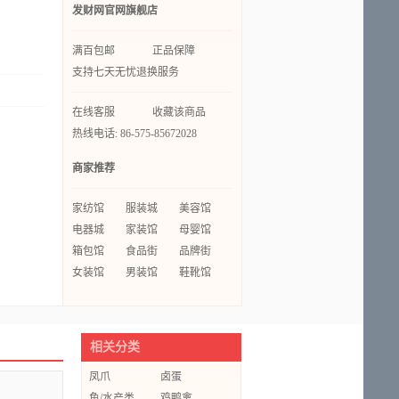
发财网官网旗舰店
满百包邮
正品保障
支持七天无忧退换服务
在线客服
收藏该商品
热线电话: 86-575-85672028
商家推荐
家纺馆
服装城
美容馆
电器城
家装馆
母婴馆
箱包馆
食品街
品牌街
女装馆
男装馆
鞋靴馆
相关分类
凤爪
卤蛋
鱼/水产类
鸡鸭禽