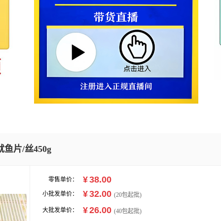
片/丝450g
¥
38.00
零售单价：
¥
32.00
小批发单价：
(
20
包起批)
¥
26.00
大批发单价：
(40包起批)