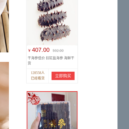
407.00
￥
592.00
干海参低价 拉缸盐海参 海鲜干
货
128558人
立即购买
已经看货