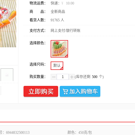
物流运费：
快递：
¥
10.00
商 品：
全新商品
看货人数：
91765
人
支付方式：
网上支付/银行转账
选择颜色：
选择尺码：
默认
购买数量：
(库存还剩
500
个)
号：
6944832500113
颜色：
450克/包