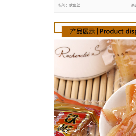
标签：
鱿鱼丝
商