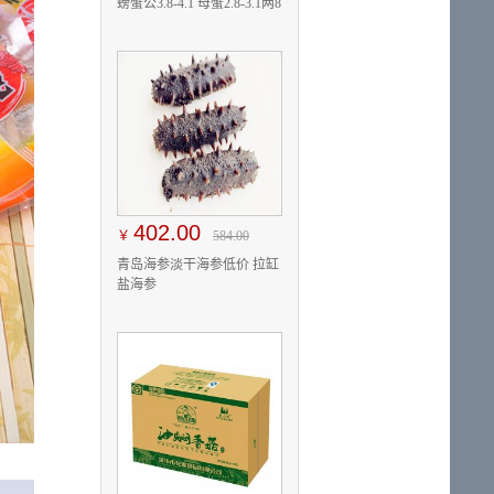
螃蟹公3.8-4.1 母蟹2.8-3.1两8
只
402.00
￥
584.00
青岛海参淡干海参低价 拉缸
盐海参