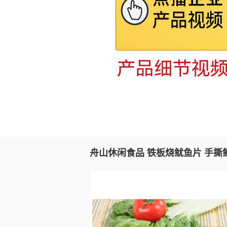
舟山休闲食品 铁板烧鱿鱼片 手撕鱿鱼