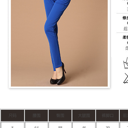
尺码
腰围
臀围
大腿围
裤脚口
前
S
64
88
46
30