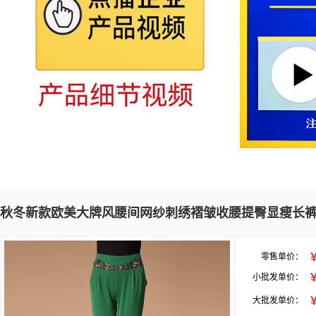
秋冬新款欧美大牌风腰间网纱刺绣褶皱收腰提臀显瘦长
零售单价：
小批发单价：
大批发单价：