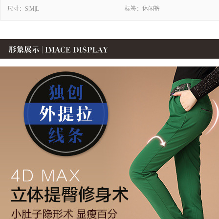
尺寸：
S|M|L
标签：
休闲裤