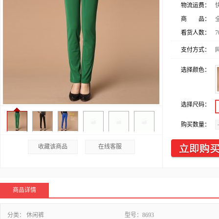
物流运费：
商 品：
看货人数：
7
支付方式：
选择颜色：
选择尺码：
购买数量：
收藏该商品
在线客服
商品详情
分类：
休闲裤
型号：
8693