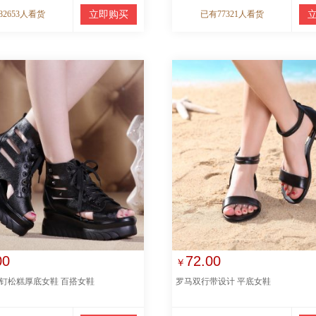
82653人看货
立即购买
已有77321人看货
00
72.00
￥
钉松糕厚底女鞋 百搭女鞋
罗马双行带设计 平底女鞋