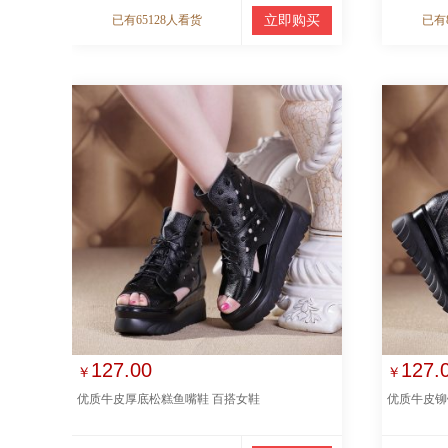
已有65128人看货
立即购买
已有
127.00
127.
￥
￥
优质牛皮厚底松糕鱼嘴鞋 百搭女鞋
优质牛皮铆