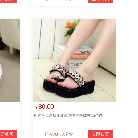
80.00
￥
时尚潮流厚底小坡跟凉拖 黑色绒布 白色PU
立即购买
已有69347人看货
立即购买