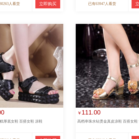
80263人看货
立即购买
已有63947人看货
00
111.00
￥
糕厚底女鞋 百搭女鞋 凉鞋
高档串珠水钻烫金真皮凉鞋 百搭女鞋