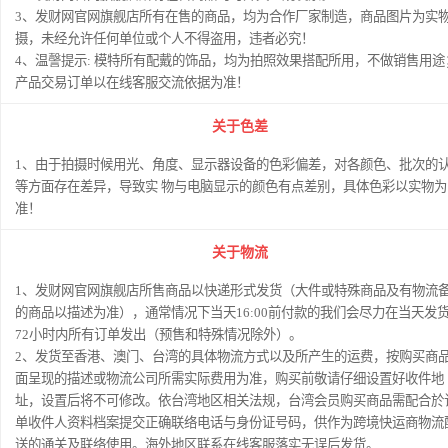
3、发财网官网旗舰店所有在售的商品，均为合作厂家制造，商品图片为实
摄，未经允许任何单位或个人不得盗用，违者必究！
4、温謦提示: 模特所有配戴的饰品，均为拍照效果搭配所用，不做销售用途
产品交易订单以在线客服交流依据为准！
关于色差
1、由于拍摄时候用光、角度、显示器设备的色彩偏差，对各颜色、批次的
等方面存在差异，导致实 物与电脑显示的颜色有点差别，具体色彩以实物为
准！
关于物流
1、发财网官网旗舰店所售商品以快递形式发货（大件或特殊商品及有物流
的商品以描述为准），通常情况下当天16:00前付款的我们会尽力在当天发
72小时内所有订单发出（预售和特殊情况除外）。
2、发货至香港、澳门、台湾的具体物流方式以及所产生的运费，按购买商
面呈现的描述或物流公司所需实际费用为准，购买前敬请仔细设置好收件地
址，设置后将不可修改。依台湾地区相关法规，台湾会员购买商品需配合於
单收件人资料档案提交正确联络电话与身份证号码，供作为跨境快运商物流
送的通关及联络使用。海外地区联系在线客服落实无误后发货。