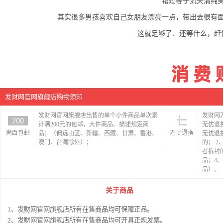
错过等于流失清纯
其实很多男孩喜欢自己女朋友漂亮一点，带出去很有
这就足够了、还等什么，赶
发财网官网旗舰店购物须知
发财网官网旗舰店出售的单个小件商品单次累
发财网
计满200元的包邮，大件商品、描述规定商
无优退
品；（偏远山区、新疆、西藏、甘肃、香港、
无优退
澳门、台湾除外）；
的； 
者拆封
品；4
品）。
关于商品
1、发财网官网旗舰店所有在售商品均可保障正品。
2、发财网官网旗舰店所有在售商品均可开具正规发票。