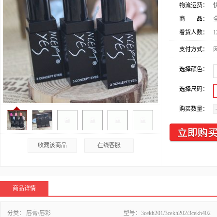
物流运费：
商 品：
看货人数：
1
支付方式：
选择颜色：
选择尺码：
购买数量：
收藏该商品
在线客服
商品详情
分类：
唇膏/唇彩
型号：
3cekh201/3cekh202/3cekh402